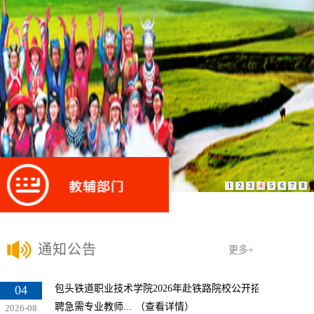
1
2
3
4
5
6
7
8
通知公告
更多+
04
包头铁道职业技术学院2026年赴铁路院校公开招
聘急需专业教师...
（查看详情）
2026-08