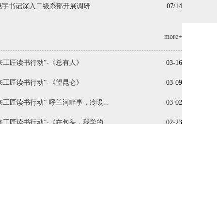
晓宇书记深入二级系部开展调研
07/14
more+
来工匠读书行动”-《总有人》
03-16
来工匠读书行动”-《望昆仑》
03-09
工匠读书行动”-呼兰河畔事，冷暖...
03-02
工匠读书行动”-《在包头，我学的...
02-23
来工匠读书行动”-《木兰》
02-19
来工匠读书行动”-《海棠说》
02-16
精彩文化作品——“未来工匠读书行...
01-04