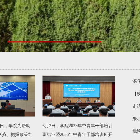
深
【
走
朱
28日，学院为帮助
6月2日，学院2025年中青年干部培训
我
形势、把握政策红
班结业暨2026年中青年干部培训班开