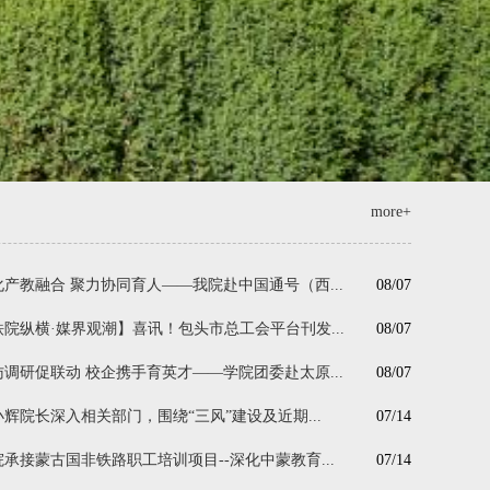
more+
化产教融合 聚力协同育人——我院赴中国通号（西...
08/07
铁院纵横·媒界观潮】喜讯！包头市总工会平台刊发...
08/07
访调研促联动 校企携手育英才——学院团委赴太原...
08/07
小辉院长深入相关部门，围绕“三风”建设及近期...
07/14
院承接蒙古国非铁路职工培训项目--深化中蒙教育...
07/14