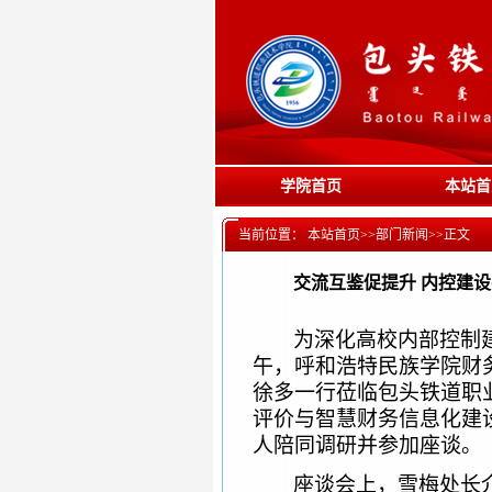
学院首页
本站首
当前位置：
本站首页
>>
部门新闻
>>
正文
交流互鉴促提升 内控建
为深化高校内部控制
午，呼和浩特民族学院财
徐多一行莅临包头铁道职
评价与智慧财务信息化建
人陪同调研并参加座谈。
座谈会上，雪梅处长