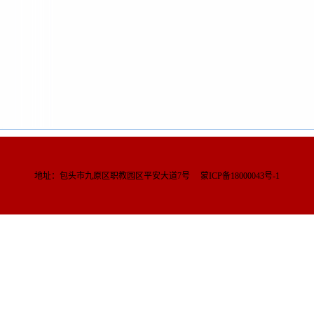
地址：包头市九原区职教园区平安大道7号 蒙ICP备18000043号-1