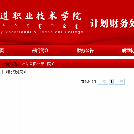
页
部门简介
财务公告
规章
当前位置：
本站首页
>>
部门简介
·
计划财务处简介
共1条
1/1
上页
1
下页