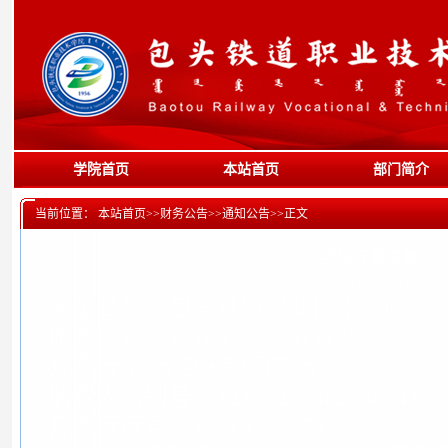
学院首页
本站首页
部门简介
当前位置：
本站首页
>>
财务公告
>>
通知公告
>>
正文
学院开票信息
2019-06-04 15:22
审核人：
单位名称：包头铁道职业技术学院
账号：15001716676052511182
开户行:建行包头银河支行
纳税人识别号：12150200462048041L
开户行行号：105192066782