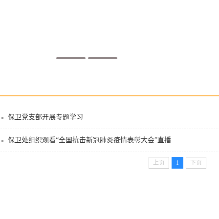
保卫党支部开展专题学习
保卫处组织观看“全国抗击新冠肺炎疫情表彰大会”直播
上页
1
下页